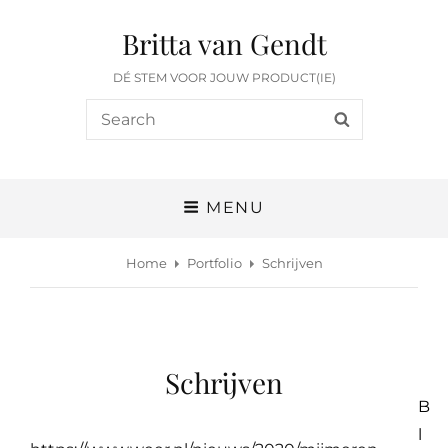
Britta van Gendt
DÉ STEM VOOR JOUW PRODUCT(IE)
Search
SEARCH
for:
MENU
Home
Portfolio
Schrijven
Schrijven
B
l