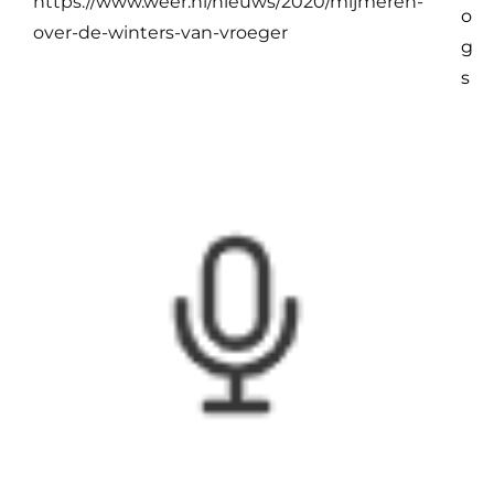
https://www.weer.nl/nieuws/2020/mijmeren-
o
over-de-winters-van-vroeger
g
s